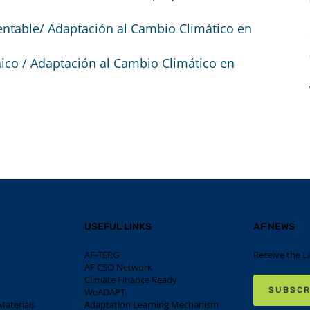
entable/ Adaptación al Cambio Climático en
ico / Adaptación al Cambio Climático en
USEFUL LINKS
AF NEWS
AF-TERG
Receive the L
AF CSO Network
Climate Finance Ready
SUBSCR
WeADAPT
aterials
Adaptation Learning Mechanism