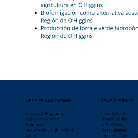
agricultura en O’Higgins
Biofumigación como alternativa sust
Región de O’Higgins
Producción de forraje verde hidropón
Región de O’Higgins
WEBSITE NAVIGATION
NEWS & EVENTS
Projects & Programmes
News & Events
Apply For Funding
Project Stories
Readiness
In The News
Documents & Publications
Press Releases
About
Logo and Outreach M