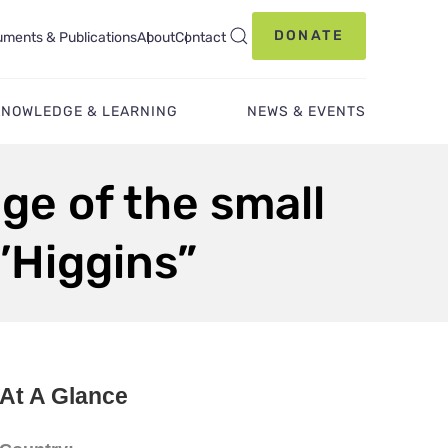
DONATE
ments & Publications
About
Contact
KNOWLEDGE & LEARNING
NEWS & EVENTS
ge of the small
O’Higgins”
At A Glance