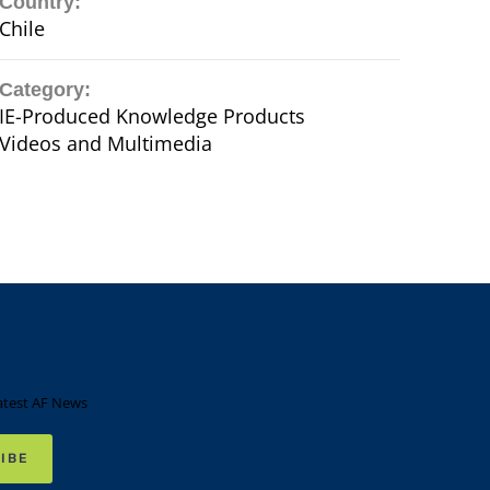
Country:
Chile
Category:
IE-Produced Knowledge Products
Videos and Multimedia
atest AF News
IBE